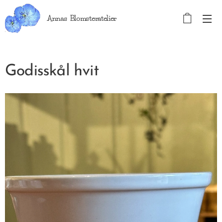
Annas Blomsteratelier
Godisskål hvit